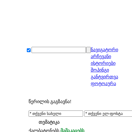
ნავიგატორი
არჩევანი
ისტორიები
შოპინგი
განტვირთვა
ფოტოაურა
წერილის გაგზავნა!
თემატიკა
ქალბატონებს
მამაკაცებს