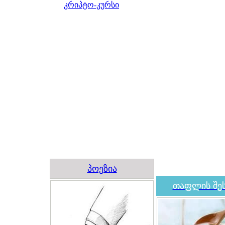
კრიპტო-კურსი
პოეზია
თაფლის შეს