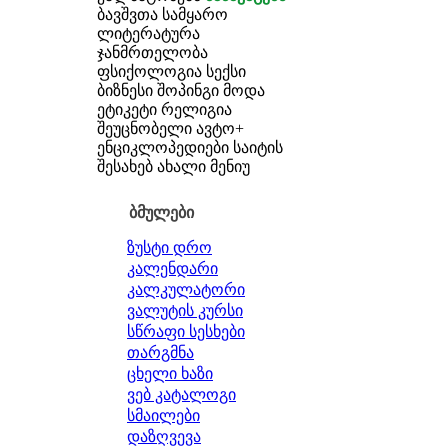
ბავშვთა სამყარო
ლიტერატურა
ჯანმრთელობა
ფსიქოლოგია
სექსი
ბიზნესი
შოპინგი
მოდა
ეტიკეტი
რელიგია
შეუცნობელი
ავტო+
ენციკლოპედიები
საიტის
შესახებ
ახალი მენიუ
ბმულები
ზუსტი დრო
კალენდარი
კალკულატორი
ვალუტის კურსი
სწრაფი სესხები
თარგმნა
ცხელი ხაზი
ვებ კატალოგი
სმაილები
დაზღვევა