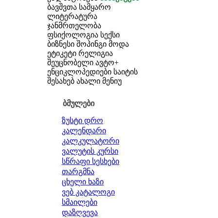
ბავშვთა სამყარო
ლიტერატურა
ჯანმრთელობა
ფსიქოლოგია
სექსი
ბიზნესი
შოპინგი
მოდა
ეტიკეტი
რელიგია
შეუცნობელი
ავტო+
ენციკლოპედიები
საიტის
შესახებ
ახალი მენიუ
ბმულები
ზუსტი დრო
კალენდარი
კალკულატორი
ვალუტის კურსი
სწრაფი სესხები
თარგმნა
ცხელი ხაზი
ვებ კატალოგი
სმაილები
დაზღვევა