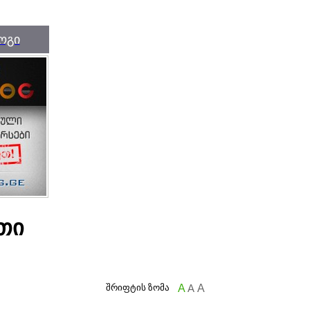
ოგი
თი
შრიფტის ზომა
A
A
A