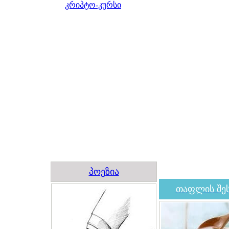
კრიპტო-კურსი
პოეზია
თაფლის შეს