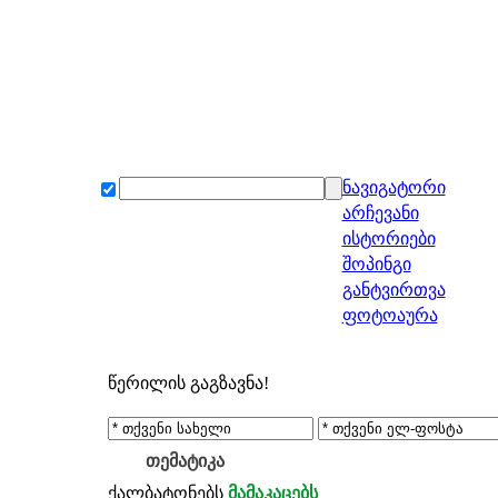
ნავიგატორი
არჩევანი
ისტორიები
შოპინგი
განტვირთვა
ფოტოაურა
წერილის გაგზავნა!
თემატიკა
ქალბატონებს
მამაკაცებს