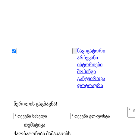
ნავიგატორი
არჩევანი
ისტორიები
შოპინგი
განტვირთვა
ფოტოაურა
წერილის გაგზავნა!
თემატიკა
ქალბატონებს
მამაკაცებს