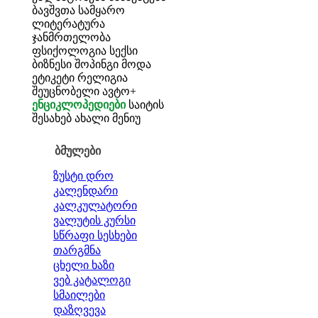
ბავშვთა სამყარო
ლიტერატურა
ჯანმრთელობა
ფსიქოლოგია
სექსი
ბიზნესი
შოპინგი
მოდა
ეტიკეტი
რელიგია
შეუცნობელი
ავტო+
ენციკლოპედიები
საიტის
შესახებ
ახალი მენიუ
ბმულები
ზუსტი დრო
კალენდარი
კალკულატორი
ვალუტის კურსი
სწრაფი სესხები
თარგმნა
ცხელი ხაზი
ვებ კატალოგი
სმაილები
დაზღვევა