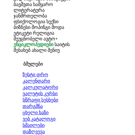
ბავშვთა სამყარო
ლიტერატურა
ჯანმრთელობა
ფსიქოლოგია
სექსი
ბიზნესი
შოპინგი
მოდა
ეტიკეტი
რელიგია
შეუცნობელი
ავტო+
ენციკლოპედიები
საიტის
შესახებ
ახალი მენიუ
ბმულები
ზუსტი დრო
კალენდარი
კალკულატორი
ვალუტის კურსი
სწრაფი სესხები
თარგმნა
ცხელი ხაზი
ვებ კატალოგი
სმაილები
დაზღვევა