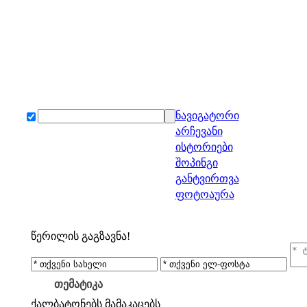
ნავიგატორი
არჩევანი
ისტორიები
შოპინგი
განტვირთვა
ფოტოაურა
წერილის გაგზავნა!
თემატიკა
ქალბატონებს
მამაკაცებს