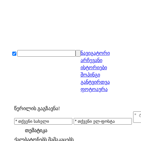
ნავიგატორი
არჩევანი
ისტორიები
შოპინგი
განტვირთვა
ფოტოაურა
წერილის გაგზავნა!
თემატიკა
ქალბატონებს
მამაკაცებს