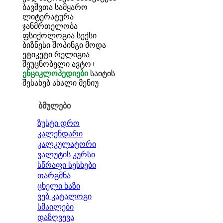
ბავშვთა სამყარო
ლიტერატურა
ჯანმრთელობა
ფსიქოლოგია
სექსი
ბიზნესი
შოპინგი
მოდა
ეტიკეტი
რელიგია
შეუცნობელი
ავტო+
ენციკლოპედიები
საიტის
შესახებ
ახალი მენიუ
ბმულები
ზუსტი დრო
კალენდარი
კალკულატორი
ვალუტის კურსი
სწრაფი სესხები
თარგმნა
ცხელი ხაზი
ვებ კატალოგი
სმაილები
დაზღვევა