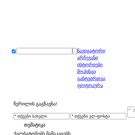
ნავიგატორი
არჩევანი
ისტორიები
შოპინგი
განტვირთვა
ფოტოაურა
წერილის გაგზავნა!
თემატიკა
ქალბატონებს
მამაკაცებს