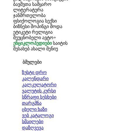
ბავშვთა სამყარო
ლიტერატურა
ჯანმრთელობა
ფსიქოლოგია
სექსი
ბიზნესი
შოპინგი
მოდა
ეტიკეტი
რელიგია
შეუცნობელი
ავტო+
ენციკლოპედიები
საიტის
შესახებ
ახალი მენიუ
ბმულები
ზუსტი დრო
კალენდარი
კალკულატორი
ვალუტის კურსი
სწრაფი სესხები
თარგმნა
ცხელი ხაზი
ვებ კატალოგი
სმაილები
დაზღვევა