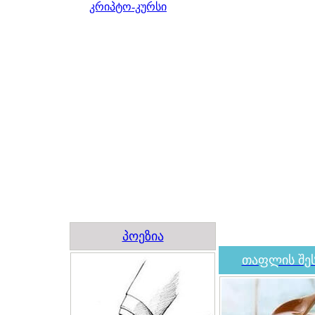
კრიპტო-კურსი
პოეზია
თაფლის შეს