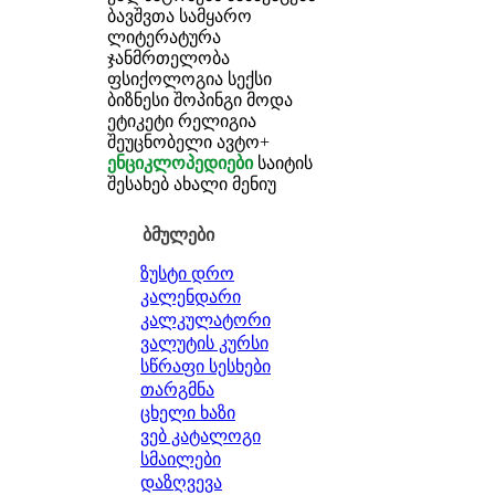
ბავშვთა სამყარო
ლიტერატურა
ჯანმრთელობა
ფსიქოლოგია
სექსი
ბიზნესი
შოპინგი
მოდა
ეტიკეტი
რელიგია
შეუცნობელი
ავტო+
ენციკლოპედიები
საიტის
შესახებ
ახალი მენიუ
ბმულები
ზუსტი დრო
კალენდარი
კალკულატორი
ვალუტის კურსი
სწრაფი სესხები
თარგმნა
ცხელი ხაზი
ვებ კატალოგი
სმაილები
დაზღვევა