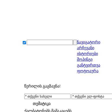
ნავიგატორი
არჩევანი
ისტორიები
შოპინგი
განტვირთვა
ფოტოაურა
წერილის გაგზავნა!
თემატიკა
ქალბატონებს
მამაკაცებს