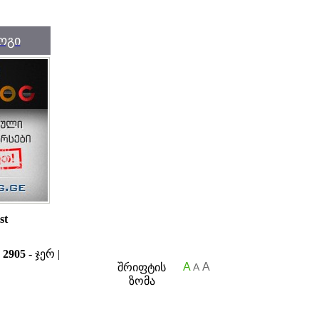
ოგი
st
ა
2905
- ჯერ |
A
A
შრიფტის
A
ზომა