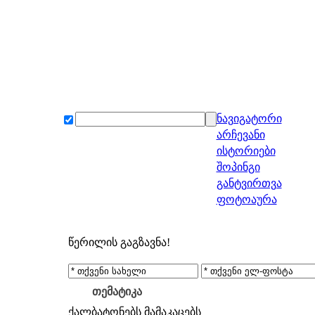
ნავიგატორი
არჩევანი
ისტორიები
შოპინგი
განტვირთვა
ფოტოაურა
წერილის გაგზავნა!
თემატიკა
ქალბატონებს
მამაკაცებს