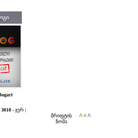
ოგი
Bogart
ა
3010
- ჯერ |
A
A
შრიფტის
A
ზომა