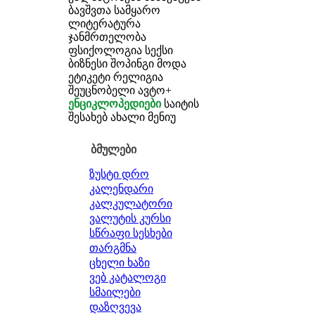
ბავშვთა სამყარო
ლიტერატურა
ჯანმრთელობა
ფსიქოლოგია
სექსი
ბიზნესი
შოპინგი
მოდა
ეტიკეტი
რელიგია
შეუცნობელი
ავტო+
ენციკლოპედიები
საიტის
შესახებ
ახალი მენიუ
ბმულები
ზუსტი დრო
კალენდარი
კალკულატორი
ვალუტის კურსი
სწრაფი სესხები
თარგმნა
ცხელი ხაზი
ვებ კატალოგი
სმაილები
დაზღვევა