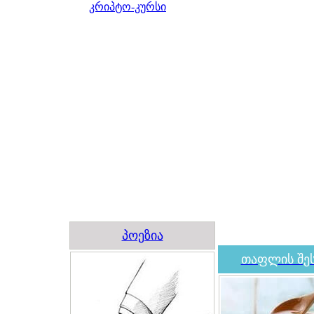
კრიპტო-კურსი
პოეზია
თაფლის შეს