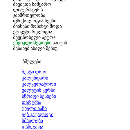
ბავშვთა სამყარო
ლიტერატურა
ჯანმრთელობა
ფსიქოლოგია
სექსი
ბიზნესი
შოპინგი
მოდა
ეტიკეტი
რელიგია
შეუცნობელი
ავტო+
ენციკლოპედიები
საიტის
შესახებ
ახალი მენიუ
ბმულები
ზუსტი დრო
კალენდარი
კალკულატორი
ვალუტის კურსი
სწრაფი სესხები
თარგმნა
ცხელი ხაზი
ვებ კატალოგი
სმაილები
დაზღვევა