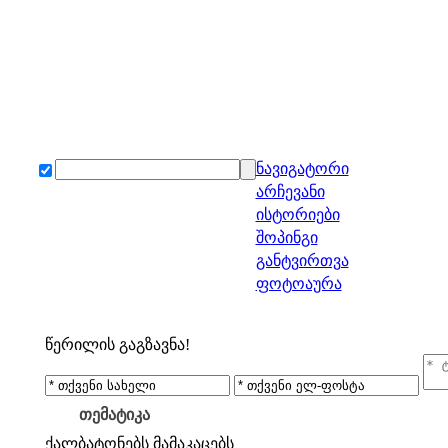
ნავიგატორი
არჩევანი
ისტორიები
შოპინგი
განტვირთვა
ფოტოაურა
წერილის გაგზავნა!
თემატიკა
ქალბატონებს
მამაკაცებს