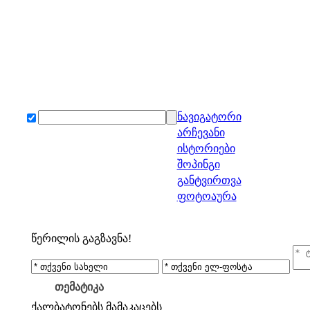
ნავიგატორი
არჩევანი
ისტორიები
შოპინგი
განტვირთვა
ფოტოაურა
წერილის გაგზავნა!
თემატიკა
ქალბატონებს
მამაკაცებს