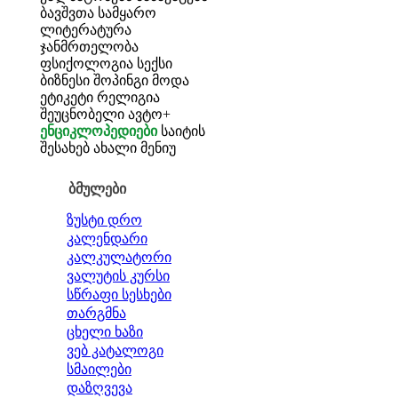
ბავშვთა სამყარო
ლიტერატურა
ჯანმრთელობა
ფსიქოლოგია
სექსი
ბიზნესი
შოპინგი
მოდა
ეტიკეტი
რელიგია
შეუცნობელი
ავტო+
ენციკლოპედიები
საიტის
შესახებ
ახალი მენიუ
ბმულები
ზუსტი დრო
კალენდარი
კალკულატორი
ვალუტის კურსი
სწრაფი სესხები
თარგმნა
ცხელი ხაზი
ვებ კატალოგი
სმაილები
დაზღვევა