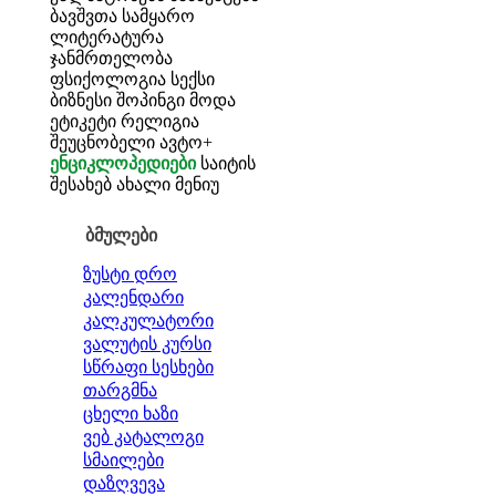
ბავშვთა სამყარო
ლიტერატურა
ჯანმრთელობა
ფსიქოლოგია
სექსი
ბიზნესი
შოპინგი
მოდა
ეტიკეტი
რელიგია
შეუცნობელი
ავტო+
ენციკლოპედიები
საიტის
შესახებ
ახალი მენიუ
ბმულები
ზუსტი დრო
კალენდარი
კალკულატორი
ვალუტის კურსი
სწრაფი სესხები
თარგმნა
ცხელი ხაზი
ვებ კატალოგი
სმაილები
დაზღვევა