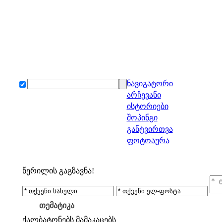
ნავიგატორი
არჩევანი
ისტორიები
შოპინგი
განტვირთვა
ფოტოაურა
წერილის გაგზავნა!
თემატიკა
ქალბატონებს
მამაკაცებს