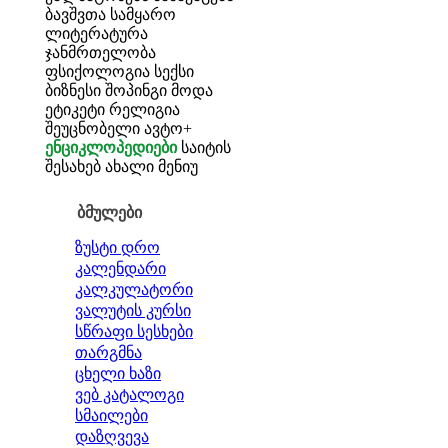
ბავშვთა სამყარო
ლიტერატურა
ჯანმრთელობა
ფსიქოლოგია
სექსი
ბიზნესი
შოპინგი
მოდა
ეტიკეტი
რელიგია
შეუცნობელი
ავტო+
ენციკლოპედიები
საიტის
შესახებ
ახალი მენიუ
ბმულები
ზუსტი დრო
კალენდარი
კალკულატორი
ვალუტის კურსი
სწრაფი სესხები
თარგმნა
ცხელი ხაზი
ვებ კატალოგი
სმაილები
დაზღვევა