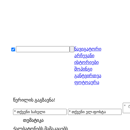
ნავიგატორი
არჩევანი
ისტორიები
შოპინგი
განტვირთვა
ფოტოაურა
წერილის გაგზავნა!
თემატიკა
ქალბატონებს
მამაკაცებს