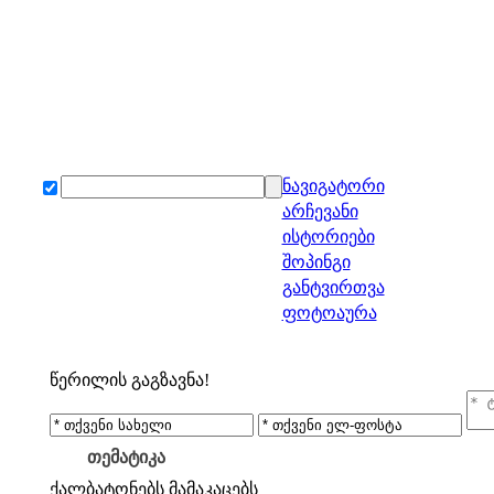
ნავიგატორი
არჩევანი
ისტორიები
შოპინგი
განტვირთვა
ფოტოაურა
წერილის გაგზავნა!
თემატიკა
ქალბატონებს
მამაკაცებს