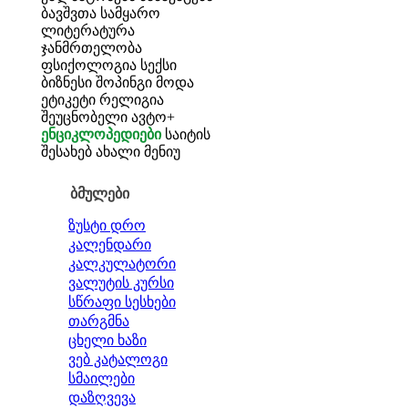
ბავშვთა სამყარო
ლიტერატურა
ჯანმრთელობა
ფსიქოლოგია
სექსი
ბიზნესი
შოპინგი
მოდა
ეტიკეტი
რელიგია
შეუცნობელი
ავტო+
ენციკლოპედიები
საიტის
შესახებ
ახალი მენიუ
ბმულები
ზუსტი დრო
კალენდარი
კალკულატორი
ვალუტის კურსი
სწრაფი სესხები
თარგმნა
ცხელი ხაზი
ვებ კატალოგი
სმაილები
დაზღვევა