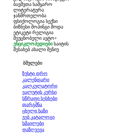
ბავშვთა სამყარო
ლიტერატურა
ჯანმრთელობა
ფსიქოლოგია
სექსი
ბიზნესი
შოპინგი
მოდა
ეტიკეტი
რელიგია
შეუცნობელი
ავტო+
ენციკლოპედიები
საიტის
შესახებ
ახალი მენიუ
ბმულები
ზუსტი დრო
კალენდარი
კალკულატორი
ვალუტის კურსი
სწრაფი სესხები
თარგმნა
ცხელი ხაზი
ვებ კატალოგი
სმაილები
დაზღვევა