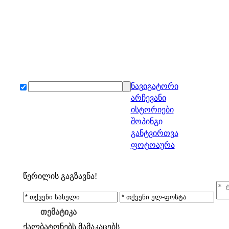
ნავიგატორი
არჩევანი
ისტორიები
შოპინგი
განტვირთვა
ფოტოაურა
წერილის გაგზავნა!
თემატიკა
ქალბატონებს
მამაკაცებს