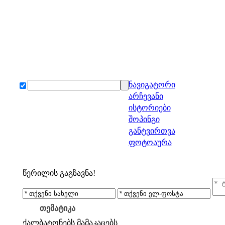
ნავიგატორი
არჩევანი
ისტორიები
შოპინგი
განტვირთვა
ფოტოაურა
წერილის გაგზავნა!
თემატიკა
ქალბატონებს
მამაკაცებს