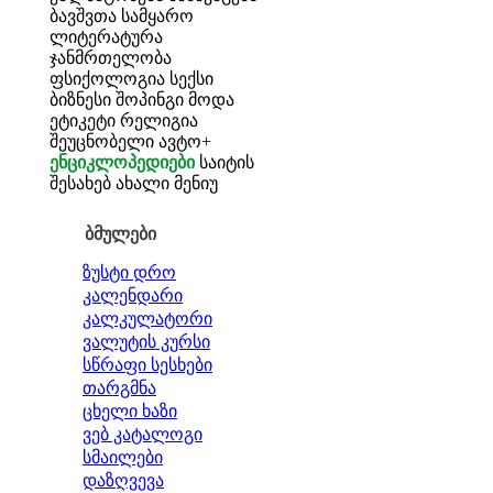
ბავშვთა სამყარო
ლიტერატურა
ჯანმრთელობა
ფსიქოლოგია
სექსი
ბიზნესი
შოპინგი
მოდა
ეტიკეტი
რელიგია
შეუცნობელი
ავტო+
ენციკლოპედიები
საიტის
შესახებ
ახალი მენიუ
ბმულები
ზუსტი დრო
კალენდარი
კალკულატორი
ვალუტის კურსი
სწრაფი სესხები
თარგმნა
ცხელი ხაზი
ვებ კატალოგი
სმაილები
დაზღვევა