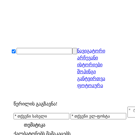
ნავიგატორი
არჩევანი
ისტორიები
შოპინგი
განტვირთვა
ფოტოაურა
წერილის გაგზავნა!
თემატიკა
ქალბატონებს
მამაკაცებს