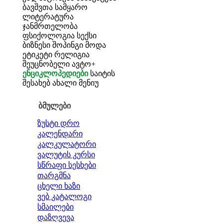
ბავშვთა სამყარო
ლიტერატურა
ჯანმრთელობა
ფსიქოლოგია
სექსი
ბიზნესი
შოპინგი
მოდა
ეტიკეტი
რელიგია
შეუცნობელი
ავტო+
ენციკლოპედიები
საიტის
შესახებ
ახალი მენიუ
ბმულები
ზუსტი დრო
კალენდარი
კალკულატორი
ვალუტის კურსი
სწრაფი სესხები
თარგმნა
ცხელი ხაზი
ვებ კატალოგი
სმაილები
დაზღვევა