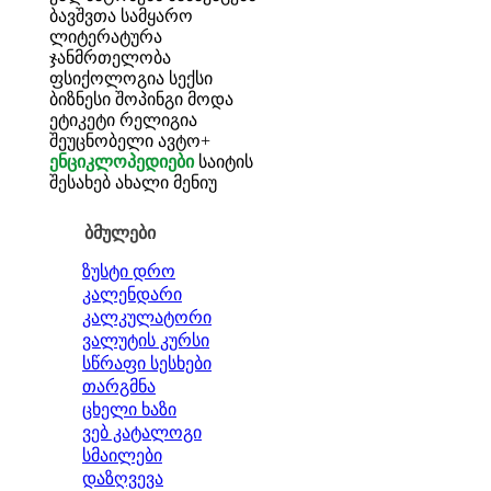
ბავშვთა სამყარო
ლიტერატურა
ჯანმრთელობა
ფსიქოლოგია
სექსი
ბიზნესი
შოპინგი
მოდა
ეტიკეტი
რელიგია
შეუცნობელი
ავტო+
ენციკლოპედიები
საიტის
შესახებ
ახალი მენიუ
ბმულები
ზუსტი დრო
კალენდარი
კალკულატორი
ვალუტის კურსი
სწრაფი სესხები
თარგმნა
ცხელი ხაზი
ვებ კატალოგი
სმაილები
დაზღვევა