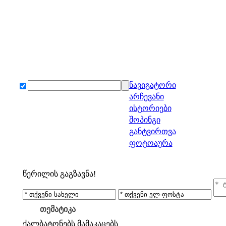
ნავიგატორი
არჩევანი
ისტორიები
შოპინგი
განტვირთვა
ფოტოაურა
წერილის გაგზავნა!
თემატიკა
ქალბატონებს
მამაკაცებს