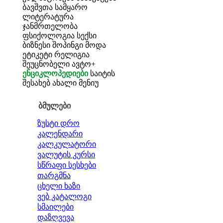
ბავშვთა სამყარო
ლიტერატურა
ჯანმრთელობა
ფსიქოლოგია
სექსი
ბიზნესი
შოპინგი
მოდა
ეტიკეტი
რელიგია
შეუცნობელი
ავტო+
ენციკლოპედიები
საიტის
შესახებ
ახალი მენიუ
ბმულები
ზუსტი დრო
კალენდარი
კალკულატორი
ვალუტის კურსი
სწრაფი სესხები
თარგმნა
ცხელი ხაზი
ვებ კატალოგი
სმაილები
დაზღვევა