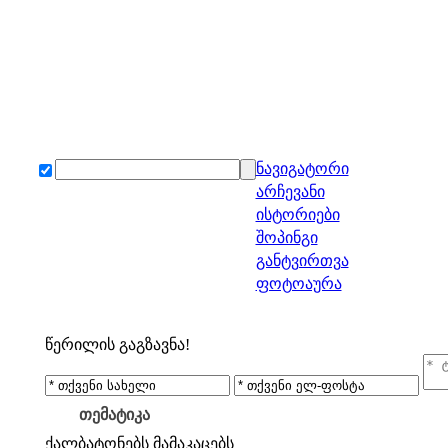
ნავიგატორი
არჩევანი
ისტორიები
შოპინგი
განტვირთვა
ფოტოაურა
წერილის გაგზავნა!
თემატიკა
ქალბატონებს
მამაკაცებს