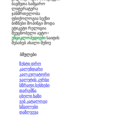
ბავშვთა სამყარო
ლიტერატურა
ჯანმრთელობა
ფსიქოლოგია
სექსი
ბიზნესი
შოპინგი
მოდა
ეტიკეტი
რელიგია
შეუცნობელი
ავტო+
ენციკლოპედიები
საიტის
შესახებ
ახალი მენიუ
ბმულები
ზუსტი დრო
კალენდარი
კალკულატორი
ვალუტის კურსი
სწრაფი სესხები
თარგმნა
ცხელი ხაზი
ვებ კატალოგი
სმაილები
დაზღვევა