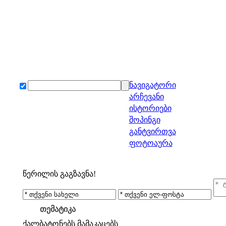
ნავიგატორი
არჩევანი
ისტორიები
შოპინგი
განტვირთვა
ფოტოაურა
წერილის გაგზავნა!
თემატიკა
ქალბატონებს
მამაკაცებს