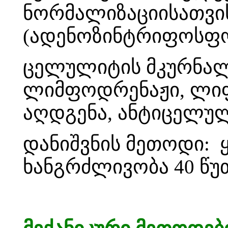
ნორმალიზაციისათვის
(ადენოზინტრიფოსფორ
ცელულიტის მკურნალ
ლიმფოდრენაჟი, ლიფტ
აღდგენა, ანტიცელუ
დანიშვნის მეთოდი: 
ხანგრძლივობა 40 წუ