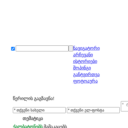
ნავიგატორი
არჩევანი
ისტორიები
შოპინგი
განტვირთვა
ფოტოაურა
წერილის გაგზავნა!
თემატიკა
ქალბატონებს
მამაკაცებს