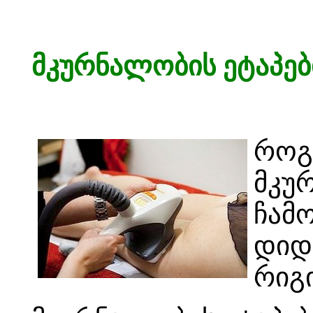
მკურნალობის ეტაპებ
როგ
მკუ
ჩამ
დიდ
რიგ