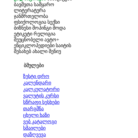
ბავშვთა სამყარო
ლიტერატურა
ჯანმრთელობა
ფსიქოლოგია
სექსი
ბიზნესი
შოპინგი
მოდა
ეტიკეტი
რელიგია
შეუცნობელი
ავტო+
ენციკლოპედიები
საიტის
შესახებ
ახალი მენიუ
ბმულები
ზუსტი დრო
კალენდარი
კალკულატორი
ვალუტის კურსი
სწრაფი სესხები
თარგმნა
ცხელი ხაზი
ვებ კატალოგი
სმაილები
დაზღვევა