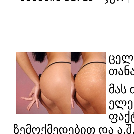
ცელ
თან
მას
ელე
ფაქ
ზემოქმედებით და ა.შ