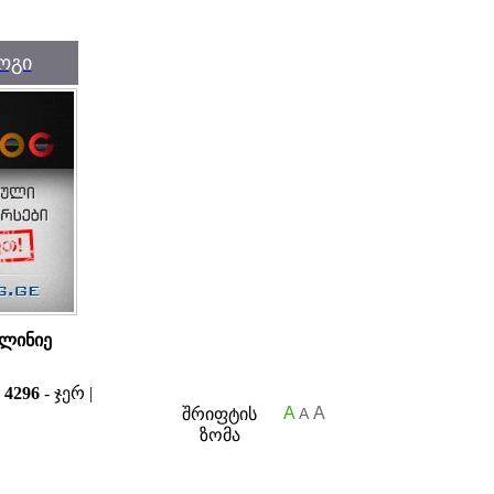
ოგი
 ლინიე
ა
4296
- ჯერ |
A
A
შრიფტის
A
ზომა