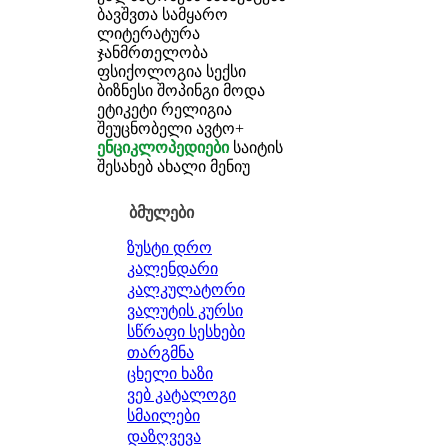
ბავშვთა სამყარო
ლიტერატურა
ჯანმრთელობა
ფსიქოლოგია
სექსი
ბიზნესი
შოპინგი
მოდა
ეტიკეტი
რელიგია
შეუცნობელი
ავტო+
ენციკლოპედიები
საიტის
შესახებ
ახალი მენიუ
ბმულები
ზუსტი დრო
კალენდარი
კალკულატორი
ვალუტის კურსი
სწრაფი სესხები
თარგმნა
ცხელი ხაზი
ვებ კატალოგი
სმაილები
დაზღვევა