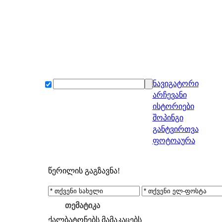
ნავიგატორი
არჩევანი
ისტორიები
შოპინგი
განტვირთვა
ფოტოაურა
წერილის გაგზავნა!
თემატიკა
ქალბატონებს
მამაკაცებს