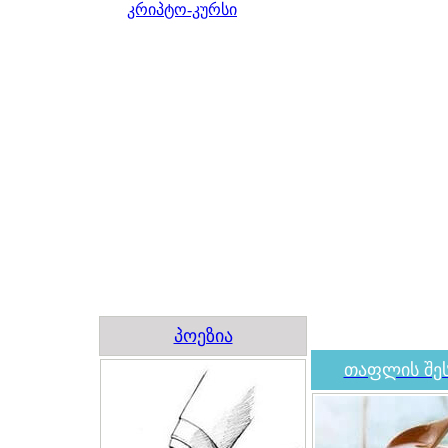
კრიპტო-კურსი
პოეზია
თაფლის შეს