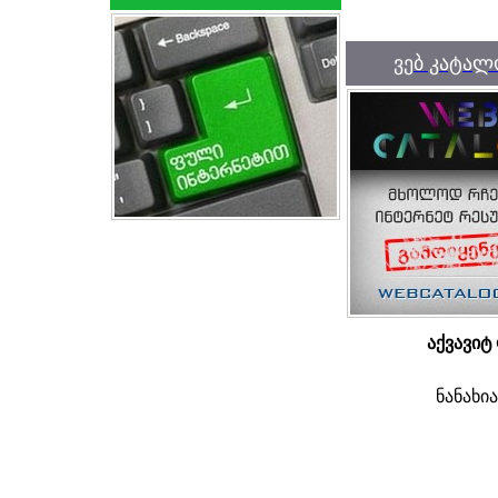
ვებ კატალ
აქვავიტ
ნანახი