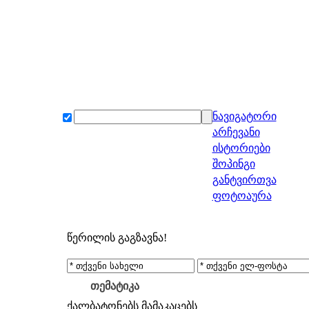
ნავიგატორი
არჩევანი
ისტორიები
შოპინგი
განტვირთვა
ფოტოაურა
წერილის გაგზავნა!
თემატიკა
ქალბატონებს
მამაკაცებს