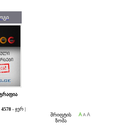
ოგი
გრაფია
ა
4578
- ჯერ |
A
A
შრიფტის
A
ზომა