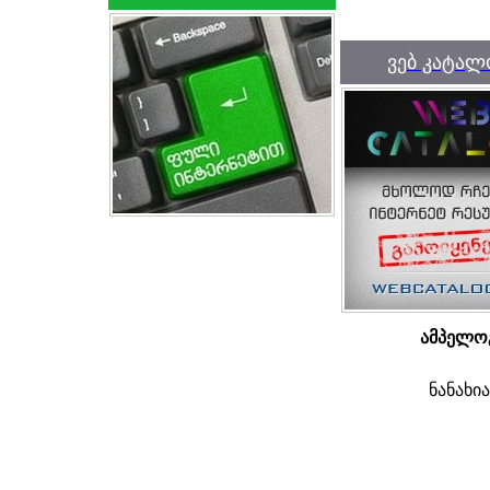
ვებ კატალ
ამპელო
ნანახი