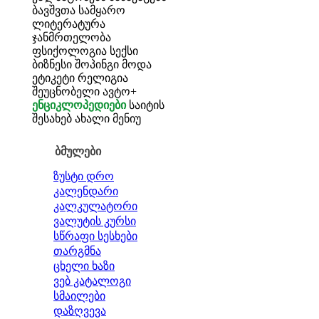
ბავშვთა სამყარო
ლიტერატურა
ჯანმრთელობა
ფსიქოლოგია
სექსი
ბიზნესი
შოპინგი
მოდა
ეტიკეტი
რელიგია
შეუცნობელი
ავტო+
ენციკლოპედიები
საიტის
შესახებ
ახალი მენიუ
ბმულები
ზუსტი დრო
კალენდარი
კალკულატორი
ვალუტის კურსი
სწრაფი სესხები
თარგმნა
ცხელი ხაზი
ვებ კატალოგი
სმაილები
დაზღვევა