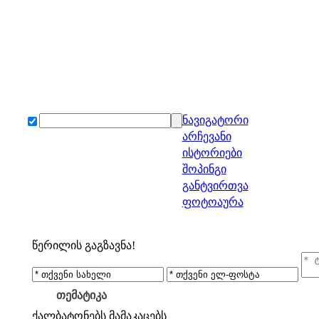
ნავიგატორი
არჩევანი
ისტორიები
შოპინგი
განტვირთვა
ფოტოაურა
წერილის გაგზავნა!
თემატიკა
ქალბატონებს
მამაკაცებს