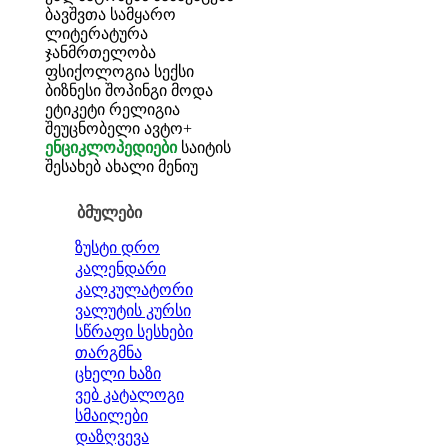
ბავშვთა სამყარო
ლიტერატურა
ჯანმრთელობა
ფსიქოლოგია
სექსი
ბიზნესი
შოპინგი
მოდა
ეტიკეტი
რელიგია
შეუცნობელი
ავტო+
ენციკლოპედიები
საიტის
შესახებ
ახალი მენიუ
ბმულები
ზუსტი დრო
კალენდარი
კალკულატორი
ვალუტის კურსი
სწრაფი სესხები
თარგმნა
ცხელი ხაზი
ვებ კატალოგი
სმაილები
დაზღვევა