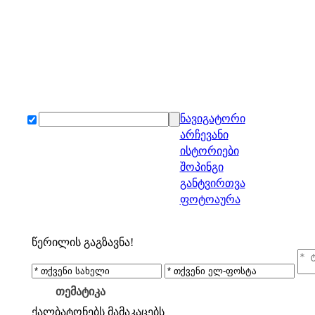
ნავიგატორი
არჩევანი
ისტორიები
შოპინგი
განტვირთვა
ფოტოაურა
წერილის გაგზავნა!
თემატიკა
ქალბატონებს
მამაკაცებს