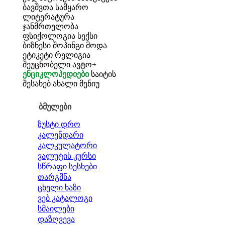
ბავშვთა სამყარო
ლიტერატურა
ჯანმრთელობა
ფსიქოლოგია
სექსი
ბიზნესი
შოპინგი
მოდა
ეტიკეტი
რელიგია
შეუცნობელი
ავტო+
ენციკლოპედიები
საიტის
შესახებ
ახალი მენიუ
ბმულები
ზუსტი დრო
კალენდარი
კალკულატორი
ვალუტის კურსი
სწრაფი სესხები
თარგმნა
ცხელი ხაზი
ვებ კატალოგი
სმაილები
დაზღვევა