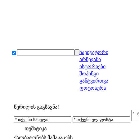
ნავიგატორი
არჩევანი
ისტორიები
შოპინგი
განტვირთვა
ფოტოაურა
წერილის გაგზავნა!
თემატიკა
ქალბატონებს
მამაკაცებს