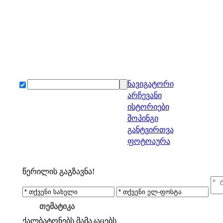
ნავიგატორი
არჩევანი
ისტორიები
შოპინგი
განტვირთვა
ფოტოაურა
წერილის გაგზავნა!
თემატიკა
ქალბატონებს
მამაკაცებს