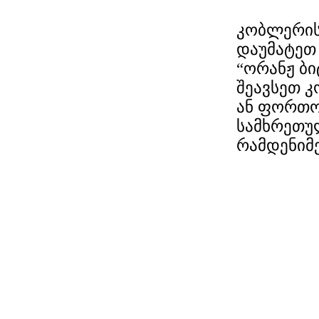
კობლერის
დაუმატეთ 
“ორანჟ ბი
შეავსეთ კ
ან ფორთოხ
სამხრეთუ
რამდენიმე