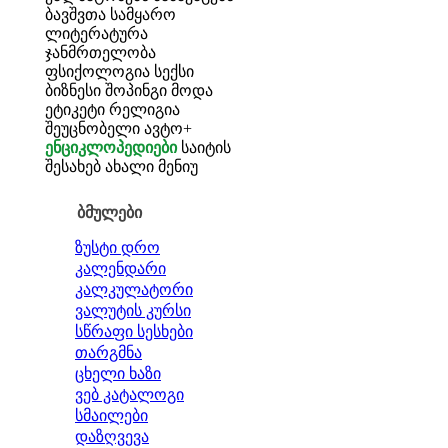
ბავშვთა სამყარო
ლიტერატურა
ჯანმრთელობა
ფსიქოლოგია
სექსი
ბიზნესი
შოპინგი
მოდა
ეტიკეტი
რელიგია
შეუცნობელი
ავტო+
ენციკლოპედიები
საიტის
შესახებ
ახალი მენიუ
ბმულები
ზუსტი დრო
კალენდარი
კალკულატორი
ვალუტის კურსი
სწრაფი სესხები
თარგმნა
ცხელი ხაზი
ვებ კატალოგი
სმაილები
დაზღვევა