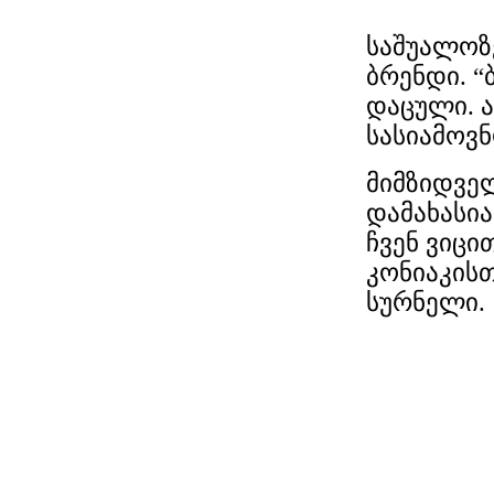
საშუალოზ
ბრენდი. “
დაცული. ა
სასიამოვნ
მიმზიდვე
დამახასია
ჩვენ ვიც
კონიაკისთ
სურნელი.