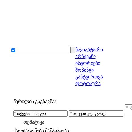
ნავიგატორი
არჩევანი
ისტორიები
შოპინგი
განტვირთვა
ფოტოაურა
წერილის გაგზავნა!
თემატიკა
ქალბატონებს
მამაკაცებს