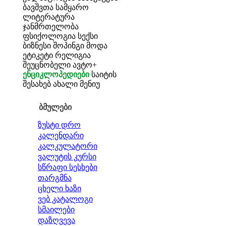
ბავშვთა სამყარო
ლიტერატურა
ჯანმრთელობა
ფსიქოლოგია
სექსი
ბიზნესი
შოპინგი
მოდა
ეტიკეტი
რელიგია
შეუცნობელი
ავტო+
ენციკლოპედიები
საიტის
შესახებ
ახალი მენიუ
ბმულები
ზუსტი დრო
კალენდარი
კალკულატორი
ვალუტის კურსი
სწრაფი სესხები
თარგმნა
ცხელი ხაზი
ვებ კატალოგი
სმაილები
დაზღვევა