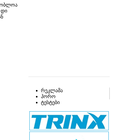
მშობლოა
 დი
ან
რეკლამა
ჰორო
ტესტები