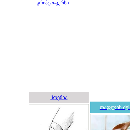
კრიპტო-კურსი
პოეზია
თაფლის შეს