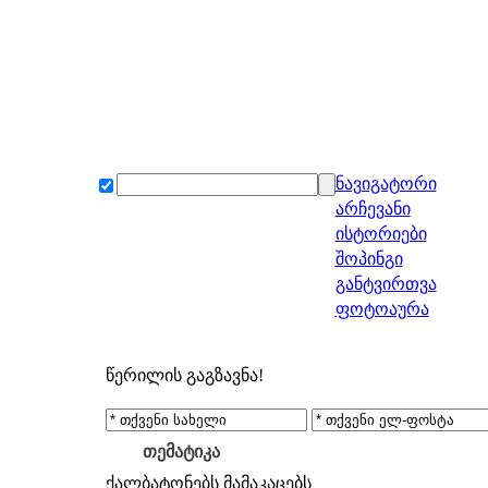
ნავიგატორი
არჩევანი
ისტორიები
შოპინგი
განტვირთვა
ფოტოაურა
წერილის გაგზავნა!
თემატიკა
ქალბატონებს
მამაკაცებს