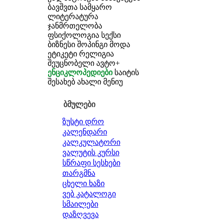
ბავშვთა სამყარო
ლიტერატურა
ჯანმრთელობა
ფსიქოლოგია
სექსი
ბიზნესი
შოპინგი
მოდა
ეტიკეტი
რელიგია
შეუცნობელი
ავტო+
ენციკლოპედიები
საიტის
შესახებ
ახალი მენიუ
ბმულები
ზუსტი დრო
კალენდარი
კალკულატორი
ვალუტის კურსი
სწრაფი სესხები
თარგმნა
ცხელი ხაზი
ვებ კატალოგი
სმაილები
დაზღვევა