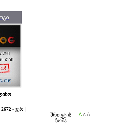
ოგი
ლინო
ა
2672
- ჯერ |
A
A
შრიფტის
A
ზომა