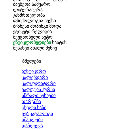
ბავშვთა სამყარო
ლიტერატურა
ჯანმრთელობა
ფსიქოლოგია
სექსი
ბიზნესი
შოპინგი
მოდა
ეტიკეტი
რელიგია
შეუცნობელი
ავტო+
ენციკლოპედიები
საიტის
შესახებ
ახალი მენიუ
ბმულები
ზუსტი დრო
კალენდარი
კალკულატორი
ვალუტის კურსი
სწრაფი სესხები
თარგმნა
ცხელი ხაზი
ვებ კატალოგი
სმაილები
დაზღვევა