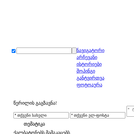
ნავიგატორი
არჩევანი
ისტორიები
შოპინგი
განტვირთვა
ფოტოაურა
წერილის გაგზავნა!
თემატიკა
ქალბატონებს
მამაკაცებს