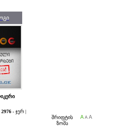
ოგი
ლიკერი
ა
2976
- ჯერ |
A
A
შრიფტის
A
ზომა