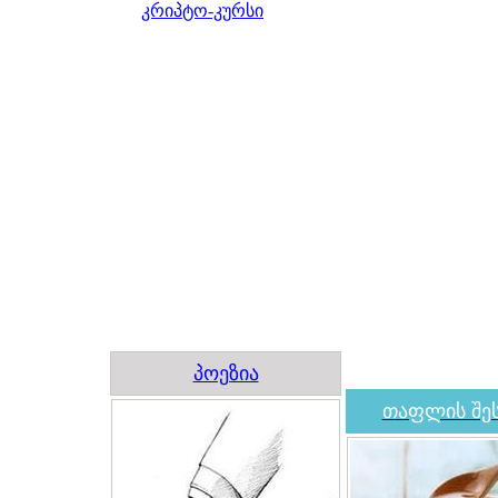
კრიპტო-კურსი
პოეზია
თაფლის შეს