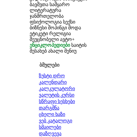
ბავშვთა სამყარო
ლიტერატურა
ჯანმრთელობა
ფსიქოლოგია
სექსი
ბიზნესი
შოპინგი
მოდა
ეტიკეტი
რელიგია
შეუცნობელი
ავტო+
ენციკლოპედიები
საიტის
შესახებ
ახალი მენიუ
ბმულები
ზუსტი დრო
კალენდარი
კალკულატორი
ვალუტის კურსი
სწრაფი სესხები
თარგმნა
ცხელი ხაზი
ვებ კატალოგი
სმაილები
დაზღვევა