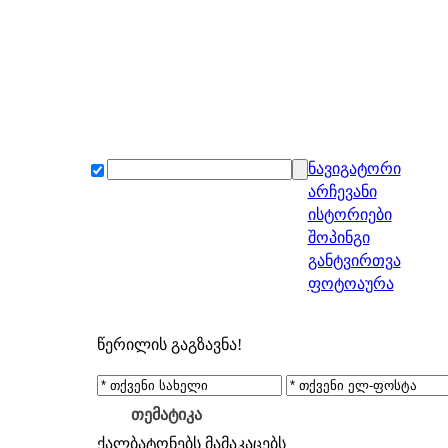
ნავიგატორი
არჩევანი
ისტორიები
შოპინგი
განტვირთვა
ფოტოაურა
წერილის გაგზავნა!
თემატიკა
ქალბატონებს
მამაკაცებს