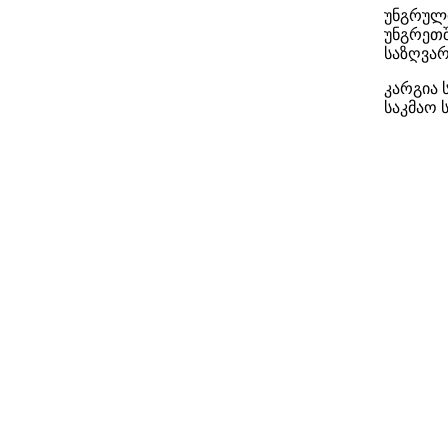
უნგრული
უნგრეთშ
საზღვა
კარგია 
საკმაო 