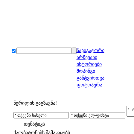
ნავიგატორი
არჩევანი
ისტორიები
შოპინგი
განტვირთვა
ფოტოაურა
წერილის გაგზავნა!
თემატიკა
ქალბატონებს
მამაკაცებს