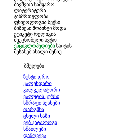
ბავშვთა სამყარო
ლიტერატურა
ჯანმრთელობა
ფსიქოლოგია
სექსი
ბიზნესი
შოპინგი
მოდა
ეტიკეტი
რელიგია
შეუცნობელი
ავტო+
ენციკლოპედიები
საიტის
შესახებ
ახალი მენიუ
ბმულები
ზუსტი დრო
კალენდარი
კალკულატორი
ვალუტის კურსი
სწრაფი სესხები
თარგმნა
ცხელი ხაზი
ვებ კატალოგი
სმაილები
დაზღვევა