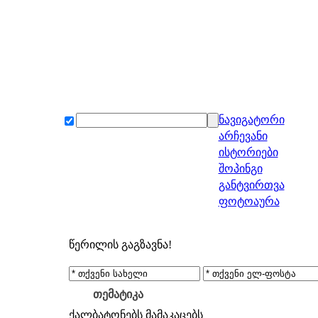
ნავიგატორი
არჩევანი
ისტორიები
შოპინგი
განტვირთვა
ფოტოაურა
წერილის გაგზავნა!
თემატიკა
ქალბატონებს
მამაკაცებს