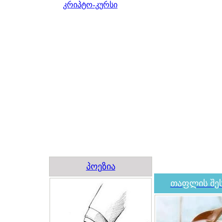
კრიპტო-კურსი
პოეზია
თაფლის შეს