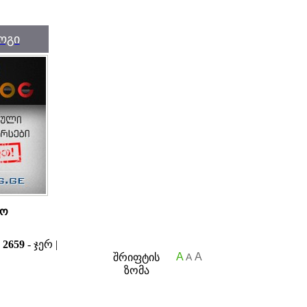
ოგი
ლო
ა
2659
- ჯერ |
A
A
შრიფტის
A
ზომა