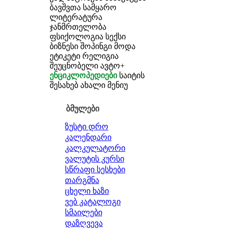
ბავშვთა სამყარო
ლიტერატურა
ჯანმრთელობა
ფსიქოლოგია
სექსი
ბიზნესი
შოპინგი
მოდა
ეტიკეტი
რელიგია
შეუცნობელი
ავტო+
ენციკლოპედიები
საიტის
შესახებ
ახალი მენიუ
ბმულები
ზუსტი დრო
კალენდარი
კალკულატორი
ვალუტის კურსი
სწრაფი სესხები
თარგმნა
ცხელი ხაზი
ვებ კატალოგი
სმაილები
დაზღვევა