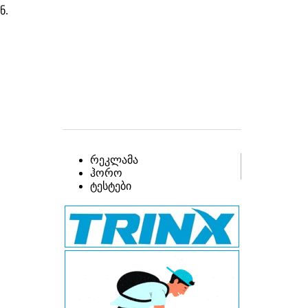
ნ.
რეკლამა
ჰორო
ტესტები