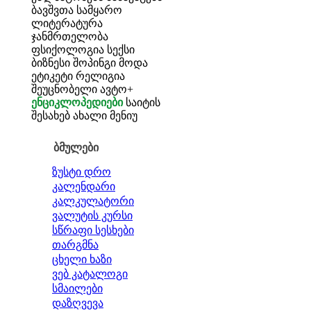
ბავშვთა სამყარო
ლიტერატურა
ჯანმრთელობა
ფსიქოლოგია
სექსი
ბიზნესი
შოპინგი
მოდა
ეტიკეტი
რელიგია
შეუცნობელი
ავტო+
ენციკლოპედიები
საიტის
შესახებ
ახალი მენიუ
ბმულები
ზუსტი დრო
კალენდარი
კალკულატორი
ვალუტის კურსი
სწრაფი სესხები
თარგმნა
ცხელი ხაზი
ვებ კატალოგი
სმაილები
დაზღვევა