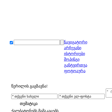
ნავიგატორი
არჩევანი
ისტორიები
შოპინგი
განტვირთვა
ფოტოაურა
წერილის გაგზავნა!
თემატიკა
ქალბატონებს
მამაკაცებს