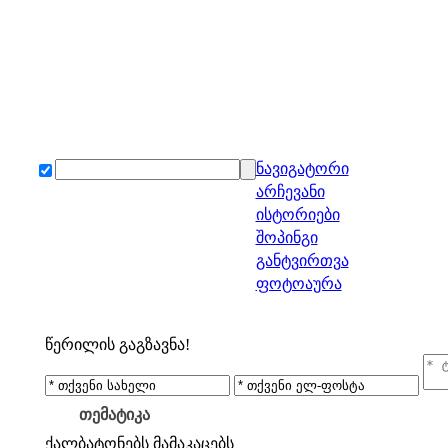
ნავიგატორი
არჩევანი
ისტორიები
შოპინგი
განტვირთვა
ფოტოაურა
წერილის გაგზავნა!
თემატიკა
ქალბატონებს
მამაკაცებს