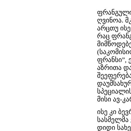
ფრანგული
ღვინოა. 
არცთუ ისე
რაც ფრან
მიმწოდებე
(საკომისი
ფრანსი”, 
აზრითა დ
შეეფერება
დაუმსახუ
სპეციალი
მისი ავ-კა
ისე კი ბე
სასმელმა
დიდი სახ