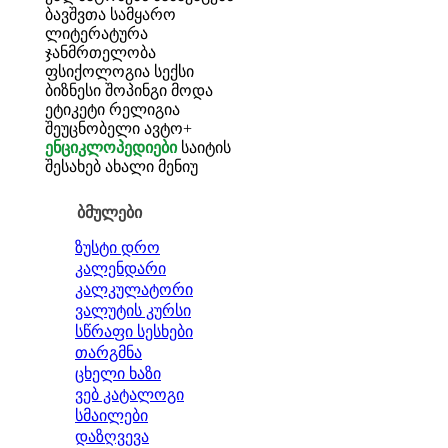
ბავშვთა სამყარო
ლიტერატურა
ჯანმრთელობა
ფსიქოლოგია
სექსი
ბიზნესი
შოპინგი
მოდა
ეტიკეტი
რელიგია
შეუცნობელი
ავტო+
ენციკლოპედიები
საიტის
შესახებ
ახალი მენიუ
ბმულები
ზუსტი დრო
კალენდარი
კალკულატორი
ვალუტის კურსი
სწრაფი სესხები
თარგმნა
ცხელი ხაზი
ვებ კატალოგი
სმაილები
დაზღვევა