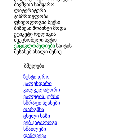
ბავშვთა სამყარო
ლიტერატურა
ჯანმრთელობა
ფსიქოლოგია
სექსი
ბიზნესი
შოპინგი
მოდა
ეტიკეტი
რელიგია
შეუცნობელი
ავტო+
ენციკლოპედიები
საიტის
შესახებ
ახალი მენიუ
ბმულები
ზუსტი დრო
კალენდარი
კალკულატორი
ვალუტის კურსი
სწრაფი სესხები
თარგმნა
ცხელი ხაზი
ვებ კატალოგი
სმაილები
დაზღვევა