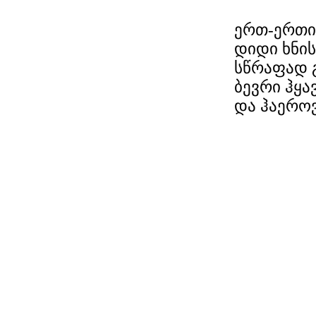
ერთ-ერთი 
დიდი ხნის
სწრაფად 
ბევრი ჰყა
და ჰაეროვ