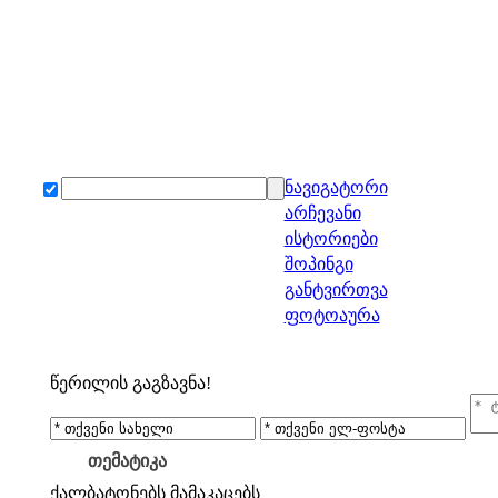
ნავიგატორი
არჩევანი
ისტორიები
შოპინგი
განტვირთვა
ფოტოაურა
წერილის გაგზავნა!
თემატიკა
ქალბატონებს
მამაკაცებს