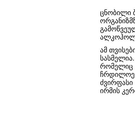
ცნობილი 
ორგანიზმ
გამოწვეულ
ალკოჰოლი
ამ თვისებ
სასმელია.
რომელიც 
ჩრდილოეთ
ძვირფასი 
ირმის კე