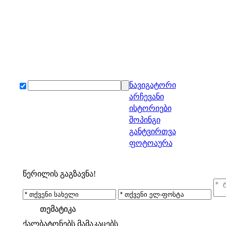
ნავიგატორი
არჩევანი
ისტორიები
შოპინგი
განტვირთვა
ფოტოაურა
წერილის გაგზავნა!
თემატიკა
ქალბატონებს
მამაკაცებს