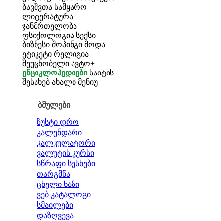
ბავშვთა სამყარო
ლიტერატურა
ჯანმრთელობა
ფსიქოლოგია
სექსი
ბიზნესი
შოპინგი
მოდა
ეტიკეტი
რელიგია
შეუცნობელი
ავტო+
ენციკლოპედიები
საიტის
შესახებ
ახალი მენიუ
ბმულები
ზუსტი დრო
კალენდარი
კალკულატორი
ვალუტის კურსი
სწრაფი სესხები
თარგმნა
ცხელი ხაზი
ვებ კატალოგი
სმაილები
დაზღვევა