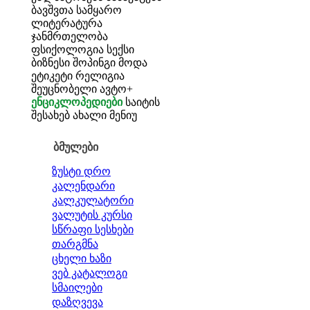
ბავშვთა სამყარო
ლიტერატურა
ჯანმრთელობა
ფსიქოლოგია
სექსი
ბიზნესი
შოპინგი
მოდა
ეტიკეტი
რელიგია
შეუცნობელი
ავტო+
ენციკლოპედიები
საიტის
შესახებ
ახალი მენიუ
ბმულები
ზუსტი დრო
კალენდარი
კალკულატორი
ვალუტის კურსი
სწრაფი სესხები
თარგმნა
ცხელი ხაზი
ვებ კატალოგი
სმაილები
დაზღვევა