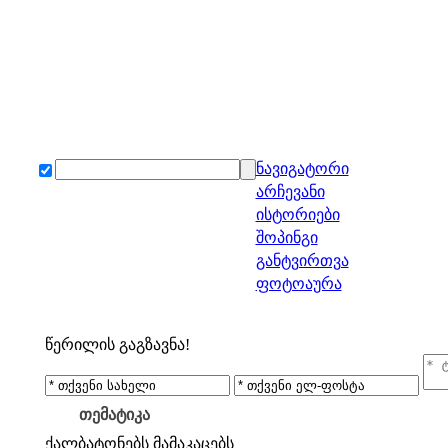
ნავიგატორი
არჩევანი
ისტორიები
შოპინგი
განტვირთვა
ფოტოაურა
წერილის გაგზავნა!
თემატიკა
ქალბატონებს
მამაკაცებს