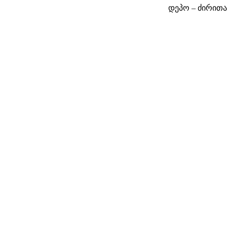
დეპო – ძირით