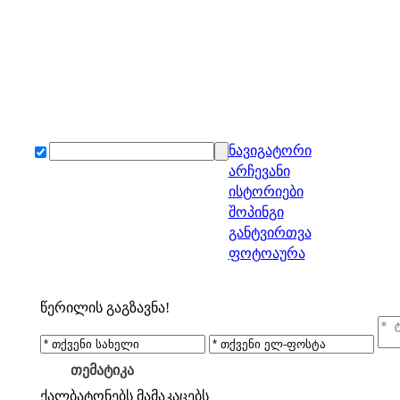
ნავიგატორი
არჩევანი
ისტორიები
შოპინგი
განტვირთვა
ფოტოაურა
წერილის გაგზავნა!
თემატიკა
ქალბატონებს
მამაკაცებს