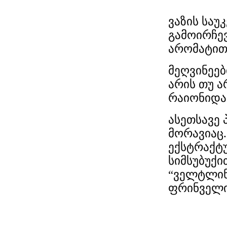
ვაზის საუ
გამოირჩევ
არომატით
მეღვინეებ
არის თუ 
რაიონიდან
ასეთსავე 
მორავიაც.
ექსტრაქტუ
სიმსუბუქი
“ველტლინ
ფრინველი