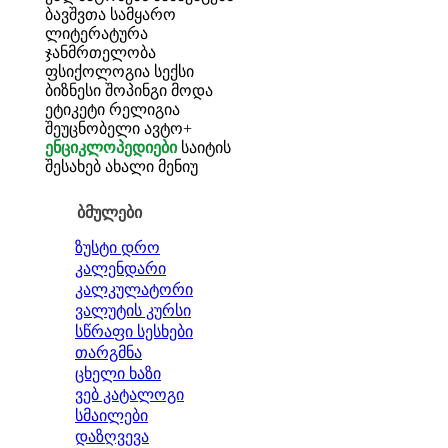
ბავშვთა სამყარო
ლიტერატურა
ჯანმრთელობა
ფსიქოლოგია
სექსი
ბიზნესი
შოპინგი
მოდა
ეტიკეტი
რელიგია
შეუცნობელი
ავტო+
ენციკლოპედიები
საიტის
შესახებ
ახალი მენიუ
ბმულები
ზუსტი დრო
კალენდარი
კალკულატორი
ვალუტის კურსი
სწრაფი სესხები
თარგმნა
ცხელი ხაზი
ვებ კატალოგი
სმაილები
დაზღვევა