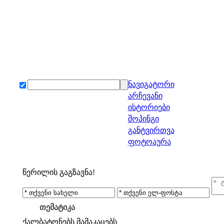
ნავიგატორი
არჩევანი
ისტორიები
შოპინგი
განტვირთვა
ფოტოაურა
წერილის გაგზავნა!
თემატიკა
ქალბატონებს
მამაკაცებს