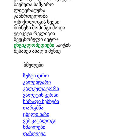
ბავშვთა სამყარო
ლიტერატურა
ჯანმრთელობა
ფსიქოლოგია
სექსი
ბიზნესი
შოპინგი
მოდა
ეტიკეტი
რელიგია
შეუცნობელი
ავტო+
ენციკლოპედიები
საიტის
შესახებ
ახალი მენიუ
ბმულები
ზუსტი დრო
კალენდარი
კალკულატორი
ვალუტის კურსი
სწრაფი სესხები
თარგმნა
ცხელი ხაზი
ვებ კატალოგი
სმაილები
დაზღვევა