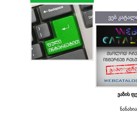
ვებ კატალ
ვაზის ფ
ნანახი