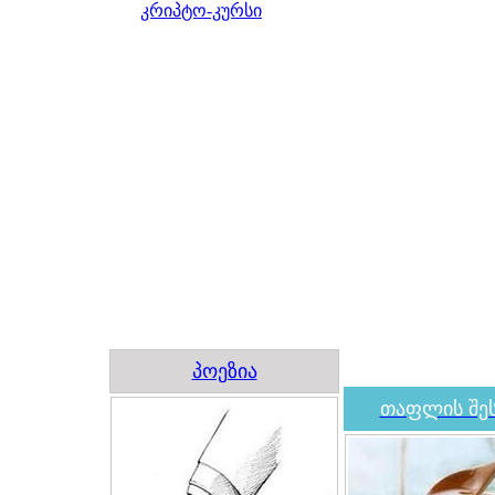
კრიპტო-კურსი
პოეზია
თაფლის შეს