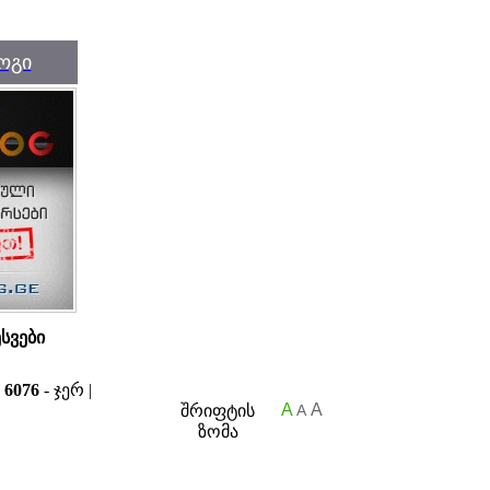
ოგი
ესვები
ა
6076
- ჯერ |
A
A
შრიფტის
A
ზომა