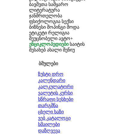
ბავშვთა სამყარო
ლიტერატურა
ჯანმრთელობა
ფსიქოლოგია
სექსი
ბიზნესი
შოპინგი
მოდა
ეტიკეტი
რელიგია
შეუცნობელი
ავტო+
ენციკლოპედიები
საიტის
შესახებ
ახალი მენიუ
ბმულები
ზუსტი დრო
კალენდარი
კალკულატორი
ვალუტის კურსი
სწრაფი სესხები
თარგმნა
ცხელი ხაზი
ვებ კატალოგი
სმაილები
დაზღვევა