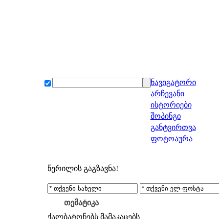
ნავიგატორი
არჩევანი
ისტორიები
შოპინგი
განტვირთვა
ფოტოაურა
წერილის გაგზავნა!
თემატიკა
ქალბატონებს
მამაკაცებს