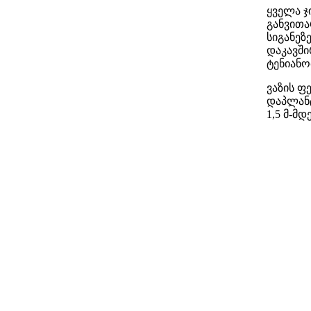
ყველა ჯ
განვითა
სიგანეზ
დაკავში
ტენიანო
ვაზის ფ
დაპლანტ
1,5 მ-მ