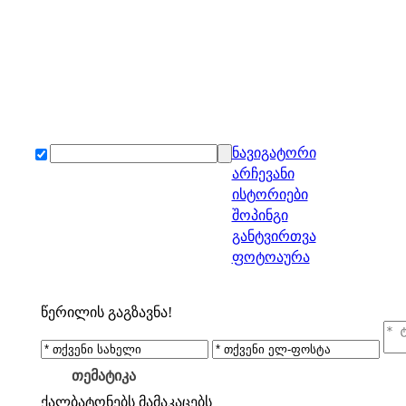
ნავიგატორი
არჩევანი
ისტორიები
შოპინგი
განტვირთვა
ფოტოაურა
წერილის გაგზავნა!
თემატიკა
ქალბატონებს
მამაკაცებს