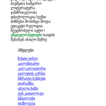
ბავშვთა სამყარო
ლიტერატურა
ჯანმრთელობა
ფსიქოლოგია
სექსი
ბიზნესი
შოპინგი
მოდა
ეტიკეტი
რელიგია
შეუცნობელი
ავტო+
ენციკლოპედიები
საიტის
შესახებ
ახალი მენიუ
ბმულები
ზუსტი დრო
კალენდარი
კალკულატორი
ვალუტის კურსი
სწრაფი სესხები
თარგმნა
ცხელი ხაზი
ვებ კატალოგი
სმაილები
დაზღვევა