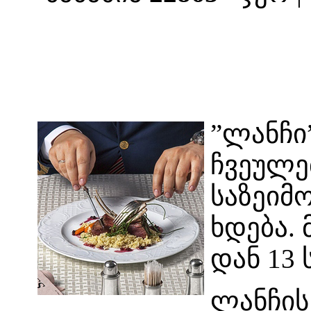
”ლანჩი”
ჩვეულე
საზეიმო
ხდება.
დან 13 
ლანჩის