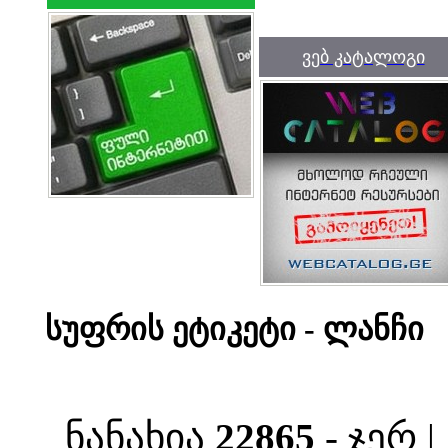
ვებ კატალოგი
სუფრის ეტიკეტი - ლანჩი
ნანახია
22865
- ჯერ 