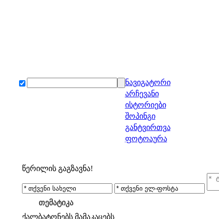
ნავიგატორი
არჩევანი
ისტორიები
შოპინგი
განტვირთვა
ფოტოაურა
წერილის გაგზავნა!
თემატიკა
ქალბატონებს
მამაკაცებს