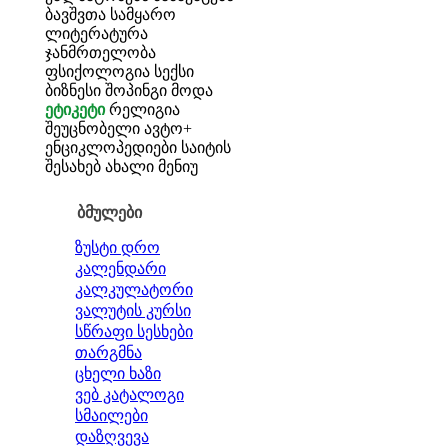
ბავშვთა სამყარო
ლიტერატურა
ჯანმრთელობა
ფსიქოლოგია
სექსი
ბიზნესი
შოპინგი
მოდა
ეტიკეტი
რელიგია
შეუცნობელი
ავტო+
ენციკლოპედიები
საიტის
შესახებ
ახალი მენიუ
ბმულები
ზუსტი დრო
კალენდარი
კალკულატორი
ვალუტის კურსი
სწრაფი სესხები
თარგმნა
ცხელი ხაზი
ვებ კატალოგი
სმაილები
დაზღვევა