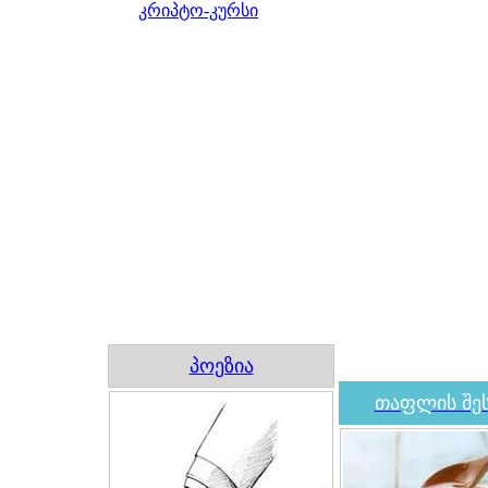
კრიპტო-კურსი
პოეზია
თაფლის შეს