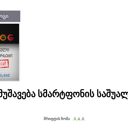
ოგი
უშავება სმარტფონის საშუა
შრიფტის ზომა
A
A
A