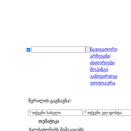
ნავიგატორი
არჩევანი
ისტორიები
შოპინგი
განტვირთვა
ფოტოაურა
წერილის გაგზავნა!
თემატიკა
ქალბატონებს
მამაკაცებს