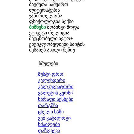
ბავშვთა სამყარო
ლიტერატურა
ჯანმრთელობა
ფსიქოლოგია
სექსი
ბიზნესი
შოპინგი
მოდა
ეტიკეტი
რელიგია
შეუცნობელი
ავტო+
ენციკლოპედიები
საიტის
შესახებ
ახალი მენიუ
ბმულები
ზუსტი დრო
კალენდარი
კალკულატორი
ვალუტის კურსი
სწრაფი სესხები
თარგმნა
ცხელი ხაზი
ვებ კატალოგი
სმაილები
დაზღვევა