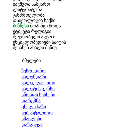
ბავშვთა სამყარო
ლიტერატურა
ჯანმრთელობა
ფსიქოლოგია
სექსი
ბიზნესი
შოპინგი
მოდა
ეტიკეტი
რელიგია
შეუცნობელი
ავტო+
ენციკლოპედიები
საიტის
შესახებ
ახალი მენიუ
ბმულები
ზუსტი დრო
კალენდარი
კალკულატორი
ვალუტის კურსი
სწრაფი სესხები
თარგმნა
ცხელი ხაზი
ვებ კატალოგი
სმაილები
დაზღვევა