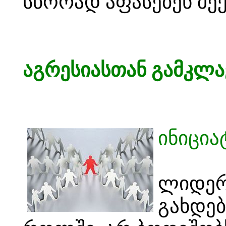
სწორად აფასებენ შე
აგრესიასთან გამკლა
ინიცია
ლიდერ
გახდებ