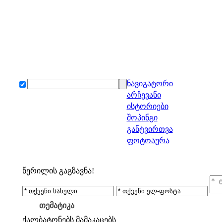
ნავიგატორი
არჩევანი
ისტორიები
შოპინგი
განტვირთვა
ფოტოაურა
წერილის გაგზავნა!
თემატიკა
ქალბატონებს
მამაკაცებს