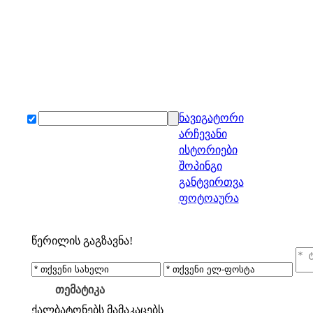
ნავიგატორი
არჩევანი
ისტორიები
შოპინგი
განტვირთვა
ფოტოაურა
წერილის გაგზავნა!
თემატიკა
ქალბატონებს
მამაკაცებს