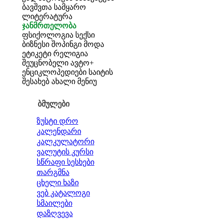
ბავშვთა სამყარო
ლიტერატურა
ჯანმრთელობა
ფსიქოლოგია
სექსი
ბიზნესი
შოპინგი
მოდა
ეტიკეტი
რელიგია
შეუცნობელი
ავტო+
ენციკლოპედიები
საიტის
შესახებ
ახალი მენიუ
ბმულები
ზუსტი დრო
კალენდარი
კალკულატორი
ვალუტის კურსი
სწრაფი სესხები
თარგმნა
ცხელი ხაზი
ვებ კატალოგი
სმაილები
დაზღვევა