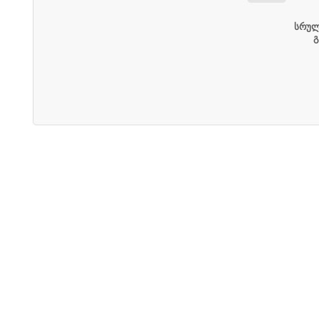
სრულ
გ