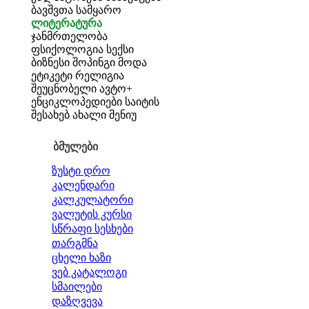
ბავშვთა სამყარო
ლიტერატურა
ჯანმრთელობა
ფსიქოლოგია
სექსი
ბიზნესი
შოპინგი
მოდა
ეტიკეტი
რელიგია
შეუცნობელი
ავტო+
ენციკლოპედიები
საიტის
შესახებ
ახალი მენიუ
ბმულები
ზუსტი დრო
კალენდარი
კალკულატორი
ვალუტის კურსი
სწრაფი სესხები
თარგმნა
ცხელი ხაზი
ვებ კატალოგი
სმაილები
დაზღვევა