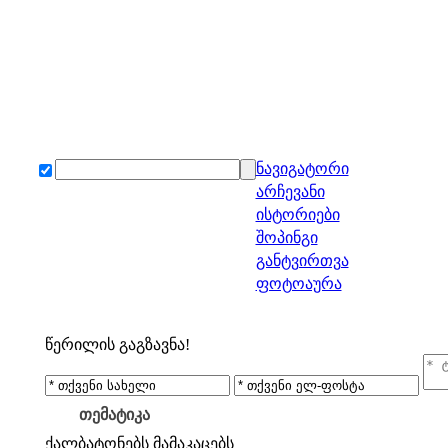
ნავიგატორი
არჩევანი
ისტორიები
შოპინგი
განტვირთვა
ფოტოაურა
წერილის გაგზავნა!
თემატიკა
ქალბატონებს
მამაკაცებს