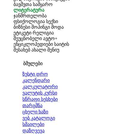
ბავშვთა სამყარო
ლიტერატურა
ჯანმრთელობა
ფსიქოლოგია
სექსი
ბიზნესი
შოპინგი
მოდა
ეტიკეტი
რელიგია
შეუცნობელი
ავტო+
ენციკლოპედიები
საიტის
შესახებ
ახალი მენიუ
ბმულები
ზუსტი დრო
კალენდარი
კალკულატორი
ვალუტის კურსი
სწრაფი სესხები
თარგმნა
ცხელი ხაზი
ვებ კატალოგი
სმაილები
დაზღვევა