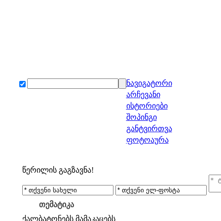
ნავიგატორი
არჩევანი
ისტორიები
შოპინგი
განტვირთვა
ფოტოაურა
წერილის გაგზავნა!
თემატიკა
ქალბატონებს
მამაკაცებს