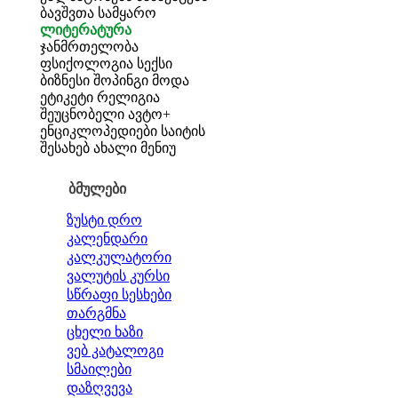
ბავშვთა სამყარო
ლიტერატურა
ჯანმრთელობა
ფსიქოლოგია
სექსი
ბიზნესი
შოპინგი
მოდა
ეტიკეტი
რელიგია
შეუცნობელი
ავტო+
ენციკლოპედიები
საიტის
შესახებ
ახალი მენიუ
ბმულები
ზუსტი დრო
კალენდარი
კალკულატორი
ვალუტის კურსი
სწრაფი სესხები
თარგმნა
ცხელი ხაზი
ვებ კატალოგი
სმაილები
დაზღვევა