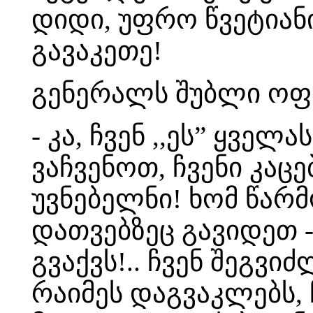
დიდი, უფრო წვეტიანი 
გავაკეთე!
გენერალს შუბლი ოფლ
- კა, ჩვენ ,,ეს” ყველ
ვაჩვენოთ, ჩვენი კაცე
უვნებელნი! ხომ წარ
დათვებზეც გავიდეთ - 
გვაქვს!.. ჩვენ შეგვი
რაიმეს დაგვაკლებს,