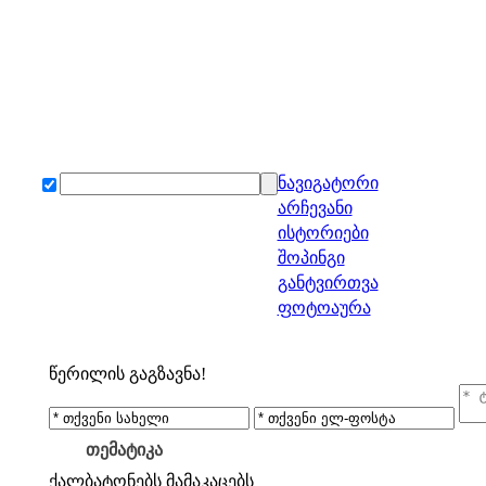
ნავიგატორი
არჩევანი
ისტორიები
შოპინგი
განტვირთვა
ფოტოაურა
წერილის გაგზავნა!
თემატიკა
ქალბატონებს
მამაკაცებს