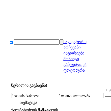
ნავიგატორი
არჩევანი
ისტორიები
შოპინგი
განტვირთვა
ფოტოაურა
წერილის გაგზავნა!
თემატიკა
ქალბატონებს
მამაკაცებს