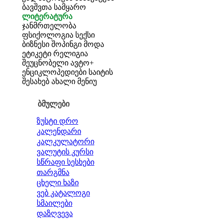
ბავშვთა სამყარო
ლიტერატურა
ჯანმრთელობა
ფსიქოლოგია
სექსი
ბიზნესი
შოპინგი
მოდა
ეტიკეტი
რელიგია
შეუცნობელი
ავტო+
ენციკლოპედიები
საიტის
შესახებ
ახალი მენიუ
ბმულები
ზუსტი დრო
კალენდარი
კალკულატორი
ვალუტის კურსი
სწრაფი სესხები
თარგმნა
ცხელი ხაზი
ვებ კატალოგი
სმაილები
დაზღვევა