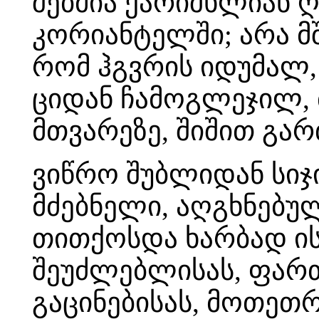
შებმია ქარიშხლიან ღ
კორიანტელში; არა მ
რომ ჰგვრის იდუმალ,
ციდან ჩამოგლეჯილ, 
მთვარეზე, შიშით გა
ვიწრო შუბლიდან სიჯ
მძებნელი, აღგხნებუ
თითქოსდა ხარბად ის
შეუძლებლისას, ფარ
გაცინებისას, მოთეთ