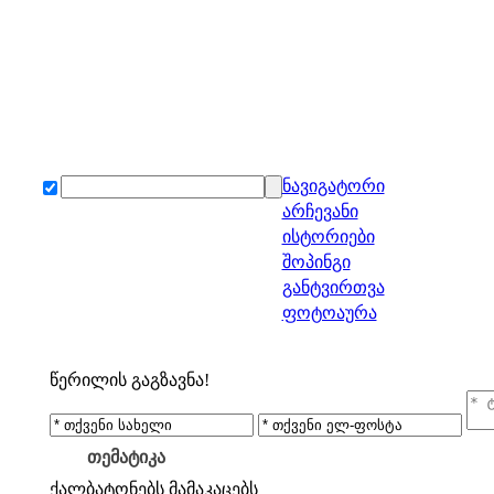
ნავიგატორი
არჩევანი
ისტორიები
შოპინგი
განტვირთვა
ფოტოაურა
წერილის გაგზავნა!
თემატიკა
ქალბატონებს
მამაკაცებს