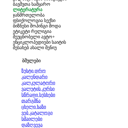
ბავშვთა სამყარო
ლიტერატურა
ჯანმრთელობა
ფსიქოლოგია
სექსი
ბიზნესი
შოპინგი
მოდა
ეტიკეტი
რელიგია
შეუცნობელი
ავტო+
ენციკლოპედიები
საიტის
შესახებ
ახალი მენიუ
ბმულები
ზუსტი დრო
კალენდარი
კალკულატორი
ვალუტის კურსი
სწრაფი სესხები
თარგმნა
ცხელი ხაზი
ვებ კატალოგი
სმაილები
დაზღვევა